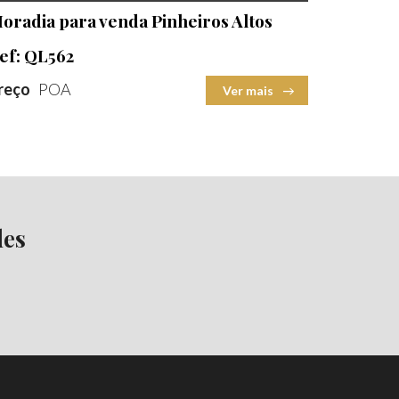
2
oradia para venda Pinheiros Altos
Terreno
2
ef: QL562
reço
POA
Ver mais
des