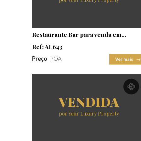
Área construída
Terreno
2
2
Restaurante Bar para venda em...
Ref: AL643
Preço
POA
Ver mais
VENDIDA
por Your Luxury Property
Quartos
Casas Banho
Área construída