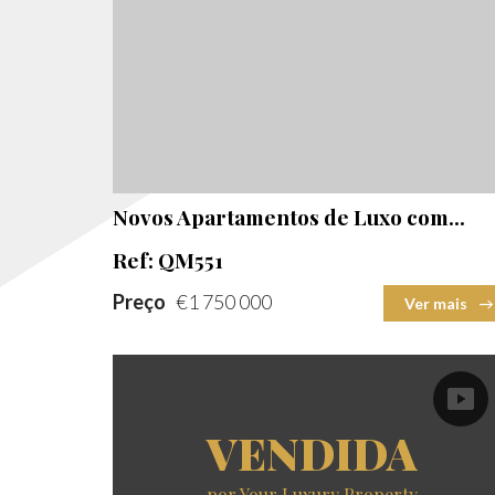
Quartos
Área construída
2
Novos Apartamentos de Luxo com...
Ref: QM551
Preço
€1 750 000
Ver mais
VENDIDA
por Your Luxury Property