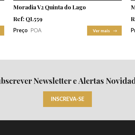
2
Moradia V2 Quinta do Lago
M
Terreno
2
Ref: QL559
R
Preço
POA
P
Ver mais
bscrever Newsletter e Alertas Novida
INSCREVA-SE