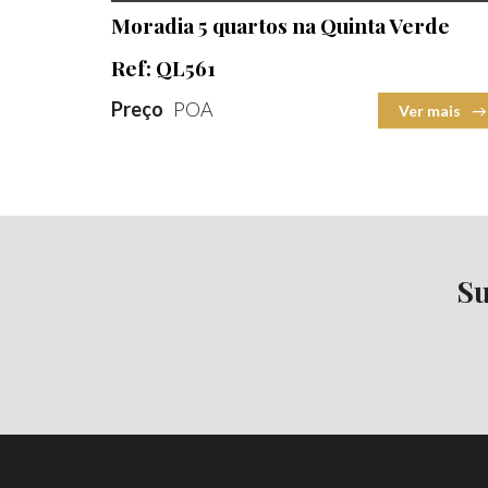
2
Moradia 5 quartos na Quinta Verde
Terreno
2
Ref: QL561
Preço
POA
Ver mais
Su