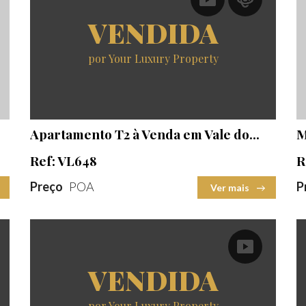
VENDIDA
por Your Luxury Property
Quartos
Casas Banho
Área construída
2
Apartamento T2 à Venda em Vale do...
M
Ref: VL648
R
Preço
POA
P
Ver mais
VENDIDA
por Your Luxury Property