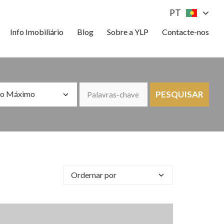
PT
Info Imobiliário
Blog
Sobre a YLP
Contacte-nos
ço Máximo
PESQUISAR
Ordernar por